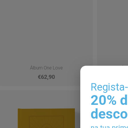
Álbum One Love
Álb
€62,90
Regista
20% d
desco
na tua prim