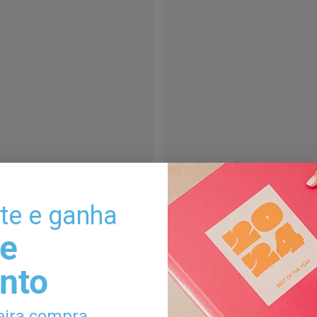
um Forever Always
Álbum Lake Co
€62,90
€20,90
-te e ganha
e
nto
eira compra.