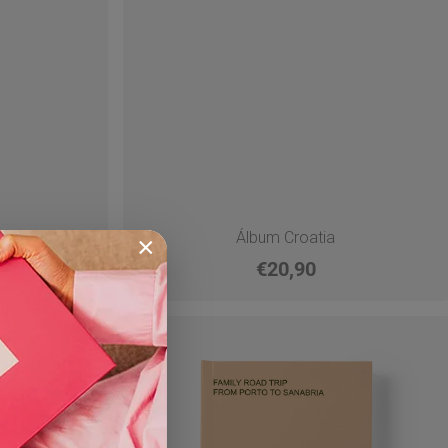
mo
Álbum Croatia
×
€20,90