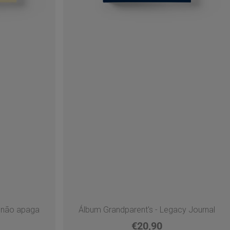
 não apaga
Álbum Grandparent's - Legacy Journal
€20,90