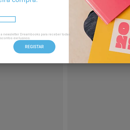
 a newsletter Dreambooks para receber todas
scontos exclusivos.
REGISTAR